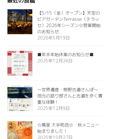
最近の投稿
【5/15（金）オープン】天空の
ビアガーデンTerrasse（テラッ
セ）2026年シーズン☆営業開始
のお知らせ
2026年5月13日
■年末年始休業のお知らせ■
2025年12月24日
～世界遺産・熊野古道さんぽ～
地元の語り部さんと古道を歩く貴
重な体験！
2025年12月9日
☆萬里 大手町店☆ 秋メニュー
始まりました！
2025年10月27日