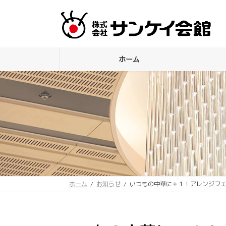
コ
ナ
ン
ビ
テ
ゲ
ン
ー
ツ
シ
ホーム
へ
ョ
ス
ン
キ
に
ッ
移
プ
動
ホーム
お知らせ
いつもの中華に＋１！アレンジフ