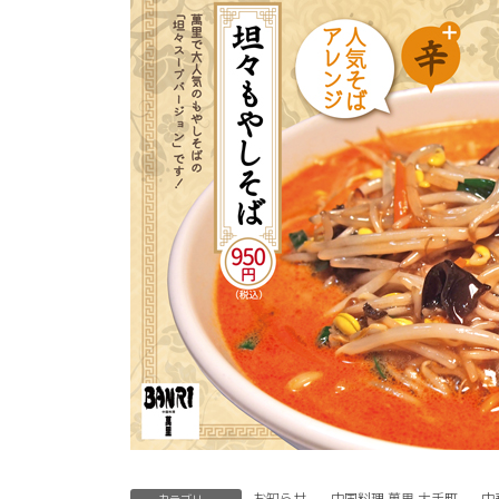
お知らせ
、
中国料理 萬里 大手町
、
中
カテゴリー