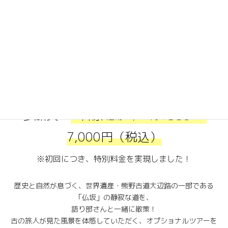
2025年12月9日
☆大辺路探訪＆渡し舟体験コース☆
実施日：2025年12月14日（日）
実施時間：9時～13時（4時間コー
ス）
参加費：
1名様
→
通常17,600円のところ
7,000円（税込）
※初回につき、特別料金を実現しました！
歴史と自然が息づく、世界遺産・熊野古道大辺路の一部である
「仏坂」の静寂な道を、
語り部さんと一緒に散策！
古の旅人が見た風景を体感していただく、オプショナルツアーを