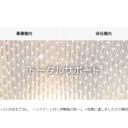
事業案内
会社案内
トータルサポート
リティ3人がおもてなし ～リスナーと行く伊勢路の旅～」→定員に達しましたので締