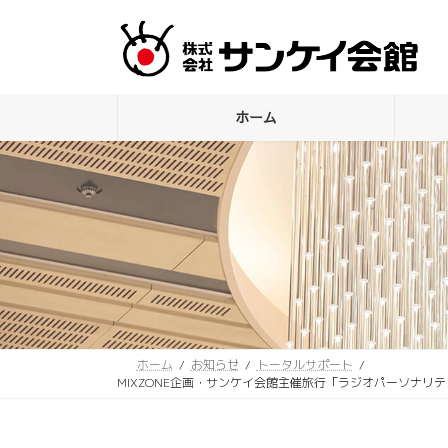
コ
ナ
ン
ビ
テ
ゲ
ン
ー
ツ
シ
ホーム
へ
ョ
ス
ン
キ
に
ッ
移
プ
動
ホーム
お知らせ
トータルサポート
MIXZONE企画・サンケイ会館主催旅行「ラジオパーソナ