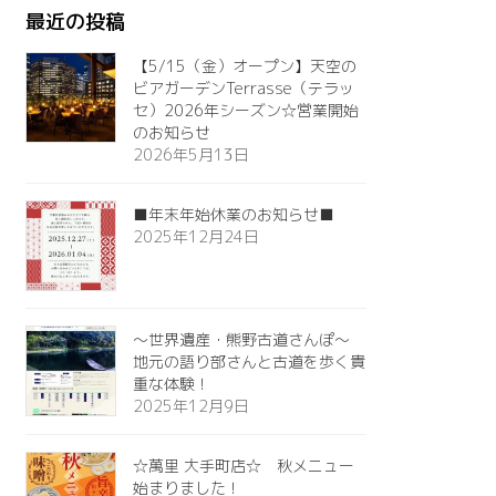
最近の投稿
【5/15（金）オープン】天空の
ビアガーデンTerrasse（テラッ
セ）2026年シーズン☆営業開始
のお知らせ
2026年5月13日
■年末年始休業のお知らせ■
2025年12月24日
～世界遺産・熊野古道さんぽ～
地元の語り部さんと古道を歩く貴
重な体験！
2025年12月9日
☆萬里 大手町店☆ 秋メニュー
始まりました！