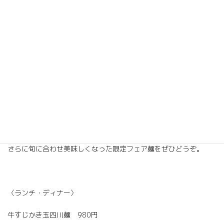
2020年12月9日
冬はあつあつ麺で元気も体温も臨界点突破！
今回はとろみあんが魅力の四川麺に、牛すじとかき玉をプラスし
た特製「牛すじかき玉四川麺」です。
四川麺はもともとザーサイ・干し椎茸・長ネギがたっぷりのあん
かけ麺で、かなり辛めなので人気でした。
さらに旬に合わせ美味しくなった限定フェア麺をぜひどうぞ。
〈ランチ・ディナー〉
牛すじかき玉四川麺 980円