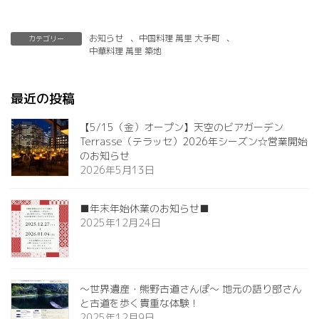
お知らせ
、
中国料理 萬里 大手町
、
カテゴリー
中華料理 萬里 築地
最近の投稿
【5/15（金）オープン】天空のビアガーデン
Terrasse（テラッセ）2026年シーズン☆営業開始
のお知らせ
2026年5月13日
■年末年始休業のお知らせ■
2025年12月24日
～世界遺産・熊野古道さんぽ～ 地元の語り部さん
と古道を歩く貴重な体験！
2025年12月9日